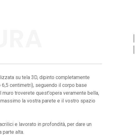
URA
lizzata su tela 3D, dipinto completamente
no 6,5 centimetri), seguendo il corpo base
al muro troverete quest'opera veramente bella,
l massimo la vostra parete e il vostro spazio
crilici e lavorato in profondità, per dare un
a parte alta.