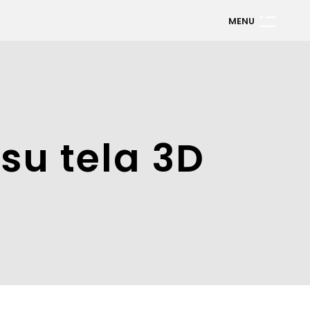
M
E
N
U
 su tela 3D