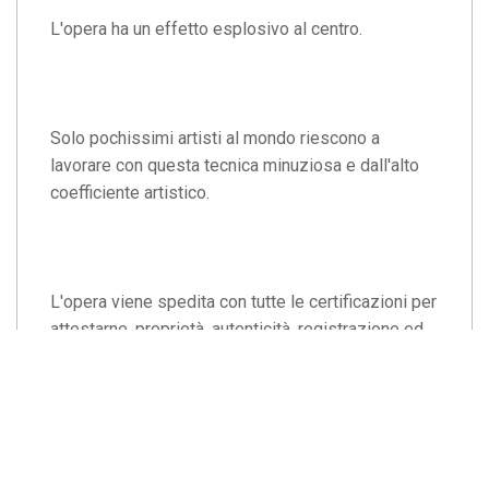
L'opera ha un effetto esplosivo al centro.
Solo pochissimi artisti al mondo riescono a
lavorare con questa tecnica minuziosa e dall'alto
coefficiente artistico.
L'opera viene spedita con tutte le certificazioni per
attestarne, proprietà, autenticità. registrazione ed
esclusività, certificate dall'Archivio Internazionale
delle arti contemporanee, imballata in una
confezione rigida di prestigio e accuratamente
protetta all'interno della confezione.