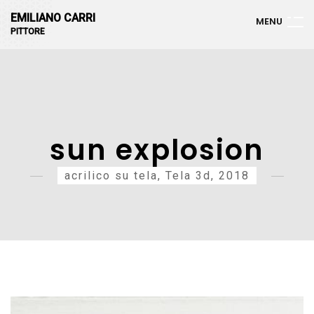
EMILIANO CARRI
M
E
N
U
PITTORE
sun explosion
acrilico su tela, Tela 3d, 2018