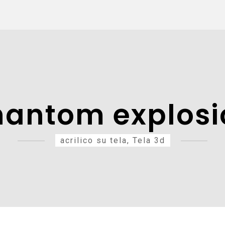
hantom explosi
acrilico su tela, Tela 3d