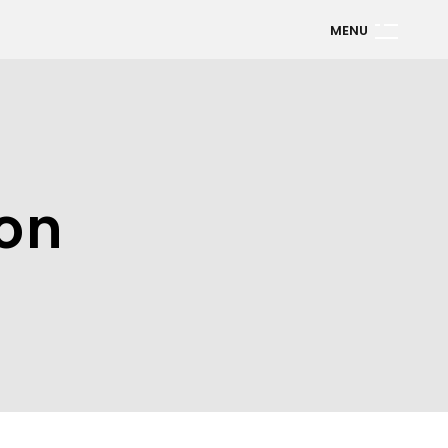
M
E
N
U
on