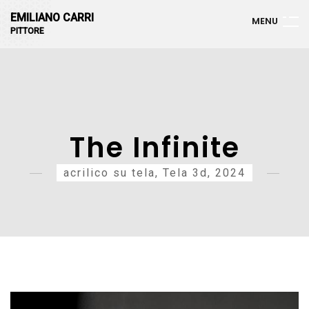
EMILIANO CARRI
M
E
N
U
PITTORE
The Infinite
acrilico su tela, Tela 3d, 2024