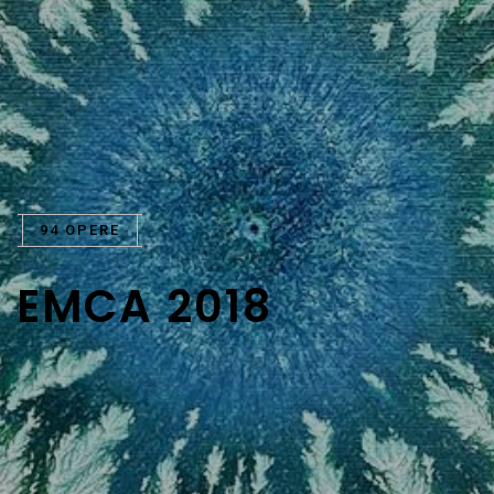
94 OPERE
E
M
C
A
2
0
1
8