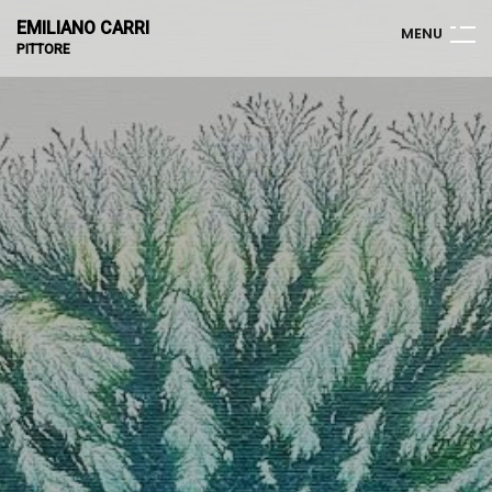
EMILIANO CARRI
M
E
N
U
PITTORE